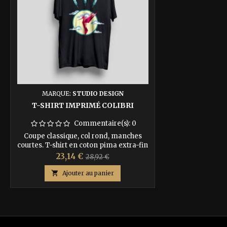
MARQUE:
STUDIO DESIGN
T-SHIRT IMPRIMÉ COLIBRI
Commentaire(s):
0
Coupe classique, col rond, manches
courtes. T-shirt en coton pima extra-fin
à fibres longues.
Prix
Prix
23,14 €
28,92 €
de

Ajouter au panier
base