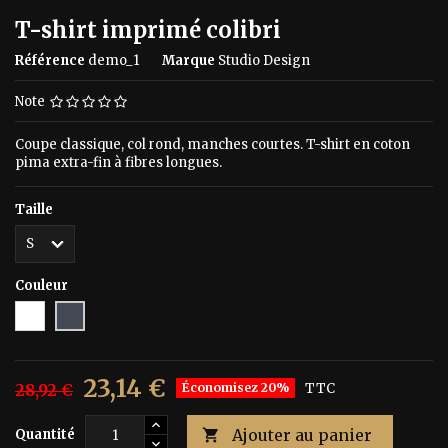
T-shirt imprimé colibri
Référence
demo_1
Marque
Studio Design
Note
Coupe classique, col rond, manches courtes. T-shirt en coton
pima extra-fin à fibres longues.
Taille
Couleur
Blanc
Noir
23,14 €
28,92 €
Économisez 20%
TTC
Ajouter au panier
Quantité
