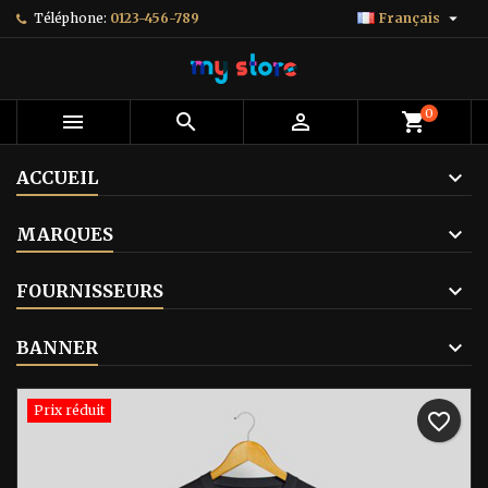

Téléphone:
0123-456-789
Français
0



shopping_cart
ACCUEIL
MARQUES
FOURNISSEURS
BANNER
Prix réduit
favorite_border